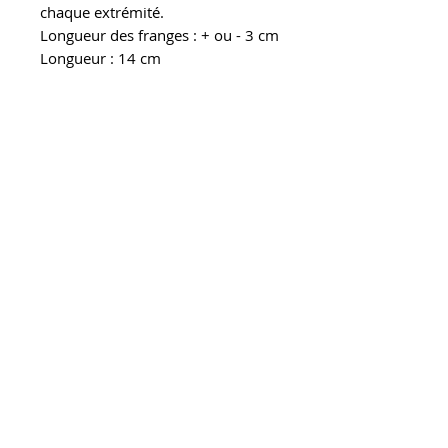
chaque extrémité.
Longueur des franges : + ou - 3 cm
Longueur : 14 cm
Largeur : 2,5 cm
Pour prolonger la durée de vie de
votre bijou, conservez-le dans une
boite à l'abri de la lumière, de
l'humidité et de la chaleur.
Evitez le contact avec l'eau et
retirez-le pour dormir.
CONTACT
A PROPOS
LIVRAISON
RETOURS
MENTIONS LEGALES
REVENDEURS