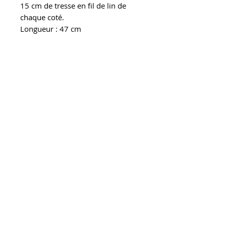
15 cm de tresse en fil de lin de
chaque coté.
Longueur : 47 cm
Largeur : 0,4 cm
Pour prolonger la durée de vie de
votre bijou, concervez le dans une
boite à l'abris de la lumière, de
l'humidité et de la chalheur.
Evitez le contact avec l'eau et
retirez le pour dormir.
CONTACT
ABOUT
SHIPPING
RETURNS
LEGAL NOTICE
RETAILERS