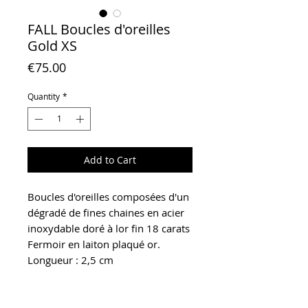
FALL Boucles d'oreilles
Gold XS
Price
€75.00
Quantity
*
Add to Cart
Boucles d'oreilles composées d'un
dégradé de fines chaines en acier
inoxydable doré à lor fin 18 carats
Fermoir en laiton plaqué or.
Longueur : 2,5 cm
Pour prolonger la durée de vie de
votre bijou, conservez-le dans une